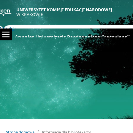
UNIWERSYTET KOMISJI EDUKACJI NARODOWEJ
W KRAKOWIE
Szukaj
Annales Universitatis Paedagogicae Cracoviensis Studia Paedagogica
Strona domowa
/
Informacje dla bibliotekarzy